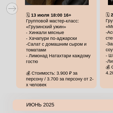
🗓️
🗓️
13 июля 18:00 16+
Гру
Групповой мастер-класс:
«М
«Грузинский ужин»
-Ас
- Хинкали мясные
сте
- Хачапури по-аджарски
-За
-Салат с домашним сыром и
соу
томатами
- 
- Лимонад Натахтари каждому
-Ли
гостю
💰 
4.2
💰 Стоимость: 3.900 ₽ за
персону / 3.700 за персону от 2-
х человек
ИЮНЬ 2025