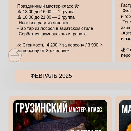
Гаст
Праздничный мастер-класс 🌺
-Фил
🔺 13:00 до 16:00 — 1 группа
и го
🔺 18:00 до 21:00 — 2 группа
-Теп
-Ньокки с рагу из ягненка
азиа
-Тар тар из лосося в азиатском стиле
-Авт
-Сорбет из шампанского и граната
и аз
💰 Стоимость: 4 200 ₽ за персону / 3 900 ₽
💰 С
за персону от 2-х человек
перс
ФЕВРАЛЬ 2025