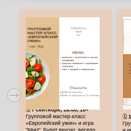
🗓
7 сентября, 18:00, 16+
Групповой мастер-класс
🗓
1
«Европейский ужин» и игра
Гру
"Квиз". Будет вкусно, весело,
и и