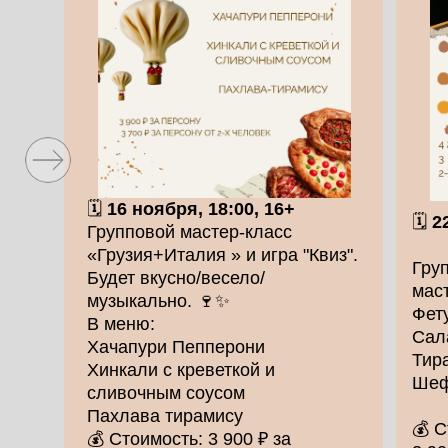
🗓
16 ноября, 18:00, 16+
🗓
2
Групповой мастер-класс
«Грузия+Италия » и игра "Квиз".
Гру
Будет вкусно/весело/
мас
музыкально. 🍷✨
Фет
В меню:
Сал
Хачапури Пепперони
Тир
Хинкали с креветкой и
Ше
сливочным соусом
Пахлава тирамису
💰 С
💰 Стоимость: 3 900 ₽ за