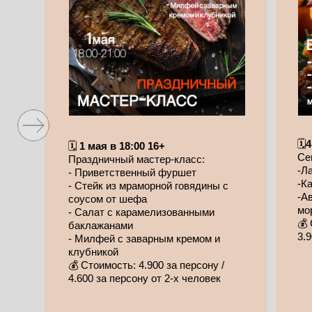
Расписание
мастер классов
🗓️
4
🗓️
1 мая в 18:00 16+
Се
Праздничный мастер-класс:
-Л
- Приветственный фуршет
-К
- Стейк из мраморной говядины с
-А
соусом от шефа
мо
- Салат с карамелизованными
💰
баклажанами
3.
- Милфей с заварным кремом и
клубникой
💰 Стоимость: 4.900 за персону /
4.600 за персону от 2-х человек