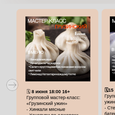
Расписание
мастер классов
🗓️1
🗓️
8 июня 18:00 16+
Груп
Групповой мастер-класс:
ужин
«Грузинский ужин»
- Ст
- Хинкали мясные
бате