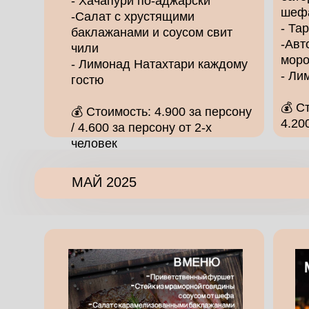
- Хачапури по-аджарски
шеф
-Салат с хрустящими
- Та
баклажанами и соусом свит
-Авт
чили
моро
- Лимонад Натахтари каждому
- Ли
гостю
💰 С
💰 Стоимость: 4.900 за персону
4.20
/ 4.600 за персону от 2-х
человек
МАЙ 2025