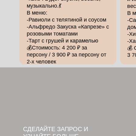
музыкально.💃
вес
В меню:
В 
-Равиоли с телятиной и соусом
-Са
-Альфредо Закуска «Капрезе» с
до
розовыми томатами
-Хи
-Тарт с грушей и карамелью
-Ха
💰Стоимость: 4 200 ₽ за
💰 
персону / 3 900 ₽ за персону от
3 7
2-х человек
СДЕЛАЙТЕ ЗАПРОС И