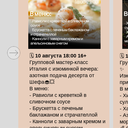
🗓️
10 августа 18:00 16+
🗓️
1
Групповой мастер-класс
Гру
Италия с изюминкой вечера:
✨
азотная подача десерта от
Изю
Шефа🧁💥
при
В меню:
В 
- Равиоли с креветкой в
- Х
сливочном соусе
сул
- Брускетта с печеным
- Х
баклажаном и страчателлой
- А
- Канноли с заварным кремом и
мор
апельсиновым снегом