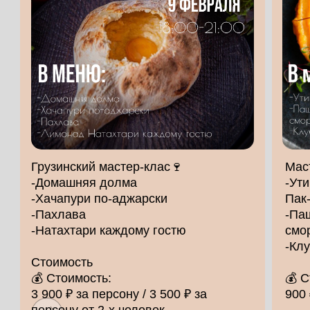
Расписание
мастер классов
Грузинский мастер-клас🍷
Мас
-Домашняя долма
-Ути
-Хачапури по-аджарски
Пак
-Пахлава
-Паш
-Натахтари каждому гостю
смо
-Кл
Стоимость
💰 Стоимость:
💰 С
3 900 ₽ за персону / 3 500 ₽ за
900 
персону от 2-х человек