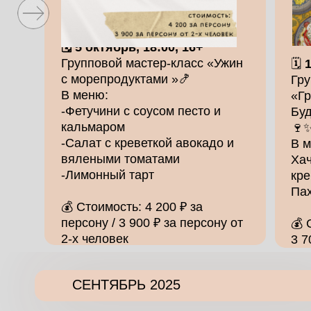
🗓 5 октябрь, 18:00, 16+
Групповой мастер-класс «Ужин
🗓
1
с морепродуктами »🍤
Гру
В меню:
«Гр
-Фетучини с соусом песто и
Буд
кальмаром
🍷
-Салат с креветкой авокадо и
В 
вялеными томатами
Хач
-Лимонный тарт
кре
Па
💰 Стоимость: 4 200 ₽ за
персону / 3 900 ₽ за персону от
💰 
2-х человек
3 7
СЕНТЯБРЬ 2025