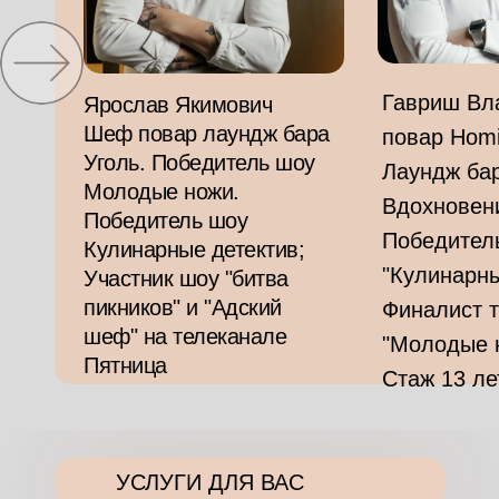
Гавриш В
Ярослав Якимович
Шеф повар лаундж бара
повар Homi
Уголь. Победитель шоу
Лаундж ба
Молодые ножи.
Вдохновен
Победитель шоу
Победител
Кулинарные детектив;
"Кулинарны
Участник шоу "битва
пикников" и "Адский
Финалист 
шеф" на телеканале
"Молодые 
Пятница
Стаж 13 ле
УСЛУГИ ДЛЯ ВАС