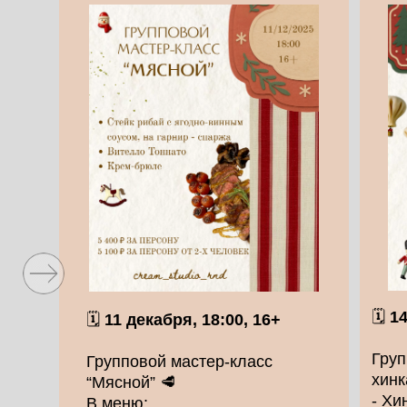
🗓️
14
🗓
11 декабря, 18:00, 16+
Груп
Групповой мастер-класс
хинк
“Мясной” 🥩
- Хи
В меню: