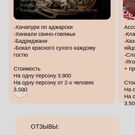
-Хачапури по аджарски
Асс
-Хинкали свино-говяжьи
-Кл
-Бадриджани
-Каз
-Бокал красного сухого каждому
яйц
гостю
-Сл
-Яг
Стоимость
+ п
На одну персону 3.900
На одну персону от 2-х человек
Сто
3.500
На 
На о
3.50
ОТЗЫВЫ: